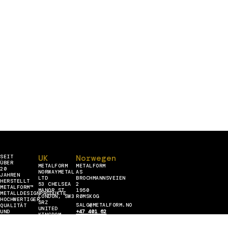
UK
Norwegen
SEIT
ÜBER
METALFORM
METALFORM
20
NORWAYMETAL
AS
JAHREN
LTD
BROCHMANNSVEIEN
HERSTELLT
53 CHELSEA
2
METALFORM™
MANOR ST
1950
METALLDESIGNPRODUKTE
LONDON, SW3
RØMSKOG
HOCHWERTIGER
5RZ
SALG@METALFORM.NO
QUALITÄT
UNITED
UND
+47 401 62
KINGDOM
BEDIENT
446
SALES@METALFORM.UK
Lettland
ALLE