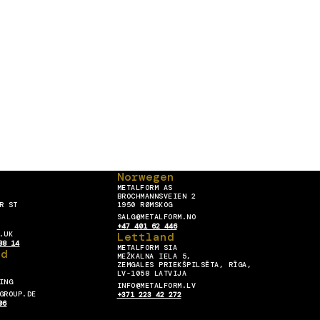
Norwegen
METALFORM AS
BROCHMANNSVEIEN 2
R ST
1950 RØMSKOG
SALG@METALFORM.NO
+47 401 62 446
.UK
Lettland
88 14
METALFORM SIA
nd
MEŽKALNA IELA 5,
ZEMGALES PRIEKŠPILSĒTA, RĪGA,
LV-1058 LATVIJA
ING
INFO@METALFORM.LV
GROUP.DE
+371 223 42 272
06