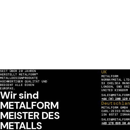
UK
SEIT ÜBER 20 JAHREN
HERSTELLT METALFORM™
METALFORM
METALLDESIGNPRODUKTE
NORWAYMETAL LTD
HOCHWERTIGER QUALITÄT UND
53 CHELSEA MANO
BEDIENT ALLE ECKEN
LONDON, SW3 5RZ
EUROPAS.
UNITED KINGDOM
Wir sind
SALES@METALFORM
+44 (0) 208 129 
METALFORM
Deutschla
METALFORM GMBH
MEISTER DES
CARL-ZEISS-RING
15A 85737 ISMAN
SALES@METALFORM
METALLS
+49 176 636 30 4