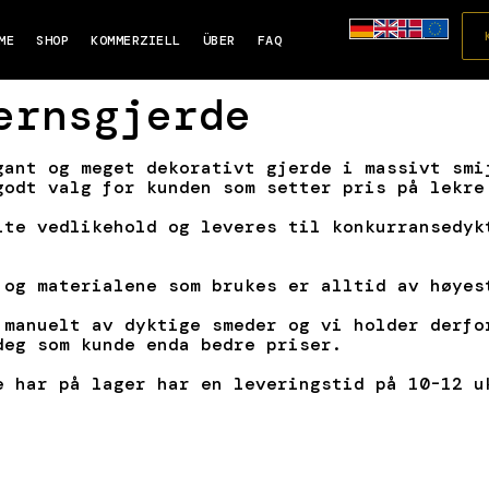
ME
SHOP
KOMMERZIELL
ÜBER
FAQ
ernsgjerde
gant og meget dekorativt gjerde i massivt smi
godt valg for kunden som setter pris på lekre
ite vedlikehold og leveres til konkurransedyk
 og materialene som brukes er alltid av høyes
 manuelt av dyktige smeder og vi holder derfo
deg som kunde enda bedre priser.
e har på lager har en leveringstid på 10-12 u