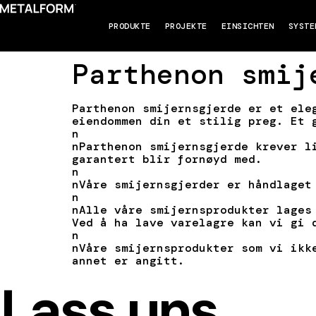
PRODUKTE
PROJEKTE
EINSICHTEN
SYSTE
Parthenon smij
Parthenon smijernsgjerde er et ele
eiendommen din et stilig preg. Et 
n
nParthenon smijernsgjerde krever l
garantert blir fornøyd med.
n
nVåre smijernsgjerder er håndlaget
n
nAlle våre smijernsprodukter lages
Ved å ha lave varelagre kan vi gi 
n
nVåre smijernsprodukter som vi ikk
annet er angitt.
Lass uns