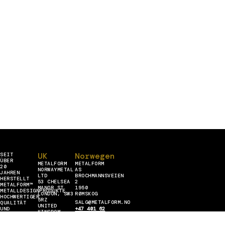
UK
Norwegen
SEIT
ÜBER
METALFORM
METALFORM
20
NORWAYMETAL
AS
JAHREN
LTD
BROCHMANNSVEIEN
HERSTELLT
53 CHELSEA
2
METALFORM™
MANOR ST
1950
METALLDESIGNPRODUKTE
LONDON, SW3
RØMSKOG
HOCHWERTIGER
5RZ
SALG@METALFORM.NO
QUALITÄT
UNITED
UND
+47 401 62
KINGDOM
BEDIENT
446
SALES@METALFORM.UK
Lettland
ALLE