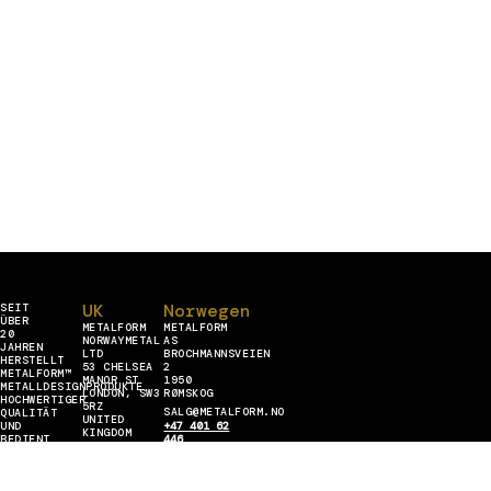
UK
Norwegen
SEIT
ÜBER
METALFORM
METALFORM
20
NORWAYMETAL
AS
JAHREN
LTD
BROCHMANNSVEIEN
HERSTELLT
53 CHELSEA
2
METALFORM™
MANOR ST
1950
METALLDESIGNPRODUKTE
LONDON, SW3
RØMSKOG
HOCHWERTIGER
5RZ
SALG@METALFORM.NO
QUALITÄT
UNITED
UND
+47 401 62
KINGDOM
BEDIENT
446
SALES@METALFORM.UK
Lettland
ALLE
ECKEN
+44 (0) 208
METALFORM
EUROPAS.
129 88 14
SIA