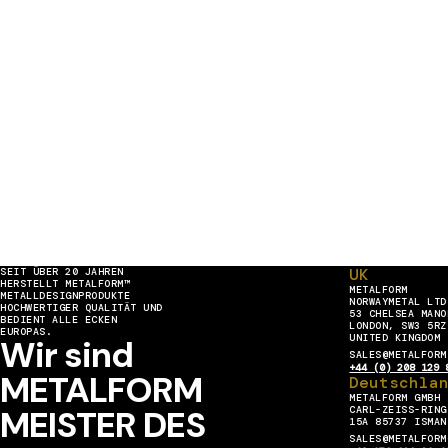
UK
SEIT ÜBER 20 JAHREN
HERSTELLT METALFORM™
METALFORM
METALLDESIGNPRODUKTE
NORWAYMETAL LTD
HOCHWERTIGER QUALITÄT UND
53 CHELSEA MANO
BEDIENT ALLE ECKEN
LONDON, SW3 5RZ
EUROPAS.
UNITED KINGDOM
Wir sind
SALES@METALFORM
+44 (0) 208 129 
METALFORM
Deutschla
METALFORM GMBH
MEISTER DES
CARL-ZEISS-RING
15A 85737 ISMAN
SALES@METALFORM