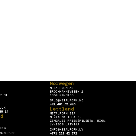
Norwegen
METALFORM AS
BROCHMANNSVEIEN 2
R ST
1950 RØMSKOG
SALG@METALFORM.NO
+47 401 62 446
.UK
Lettland
88 14
METALFORM SIA
nd
MEŽKALNA IELA 5,
ZEMGALES PRIEKŠPILSĒTA, RĪGA,
LV-1058 LATVIJA
ING
INFO@METALFORM.LV
GROUP.DE
+371 223 42 272