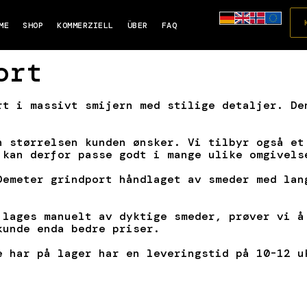
ME
SHOP
KOMMERZIELL
ÜBER
FAQ
ort
rt i massivt smijern med stilige detaljer. De
n størrelsen kunden ønsker. Vi tilbyr også et
 kan derfor passe godt i mange ulike omgivels
Demeter grindport håndlaget av smeder med lan
 lages manuelt av dyktige smeder, prøver vi å
kunde enda bedre priser.
e har på lager har en leveringstid på 10-12 u