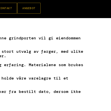
KONTAKT
ANGEBOT
nne grindporten vil gi eiendommen
 stort utvalg av farger, med ulike
er.
g erfaring. Materialene som brukes
 holde våre varelagre til et
ker fra bestilt dato, dersom ikke