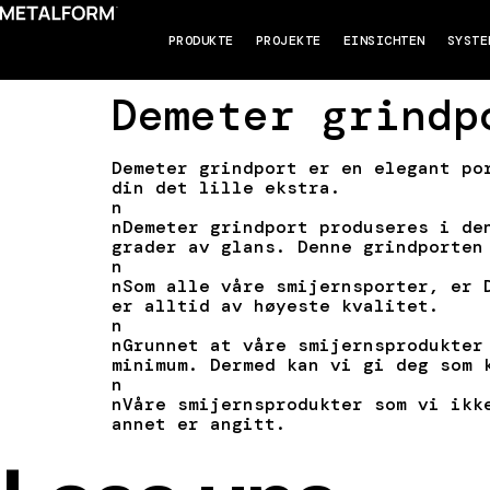
PRODUKTE
PROJEKTE
EINSICHTEN
SYSTE
Demeter grindp
Demeter grindport er en elegant po
din det lille ekstra.
n
nDemeter grindport produseres i de
grader av glans. Denne grindporten
n
nSom alle våre smijernsporter, er 
er alltid av høyeste kvalitet.
n
nGrunnet at våre smijernsprodukter
minimum. Dermed kan vi gi deg som 
n
nVåre smijernsprodukter som vi ikk
annet er angitt.