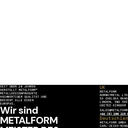
UK
SEIT ÜBER 20 JAHREN
HERSTELLT METALFORM™
METALFORM
METALLDESIGNPRODUKTE
NORWAYMETAL LTD
HOCHWERTIGER QUALITÄT UND
53 CHELSEA MANO
BEDIENT ALLE ECKEN
LONDON, SW3 5RZ
EUROPAS.
UNITED KINGDOM
Wir sind
SALES@METALFORM
+44 (0) 208 129 
METALFORM
Deutschla
METALFORM GMBH
CARL-ZEISS-RING