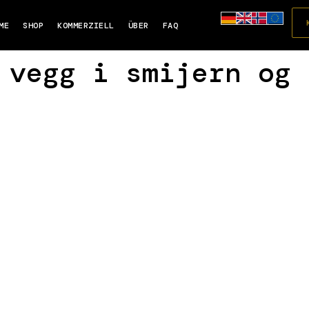
ME
SHOP
KOMMERZIELL
ÜBER
FAQ
 vegg i smijern og 