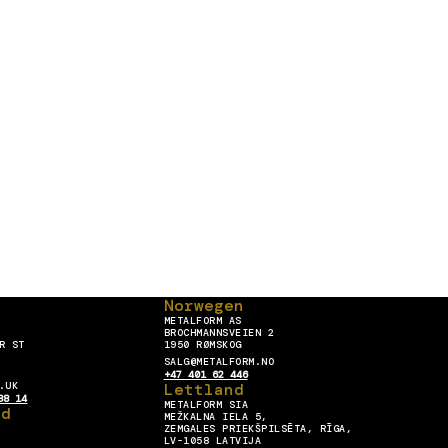
Norwegen
METALFORM AS
BROCHMANNSVEIEN 2
R ST
1950 RØMSKOG
SALG@METALFORM.NO
+47 401 62 446
.UK
Lettland
88 14
METALFORM SIA
nd
MEŽKALNA IELA 5,
ZEMGALES PRIEKŠPILSĒTA, RĪGA,
LV-1058 LATVIJA