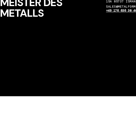
MEISTER DES
15A 85737 ISMAN
SALES@METALFORM
METALLS
+49 176 636 30 4