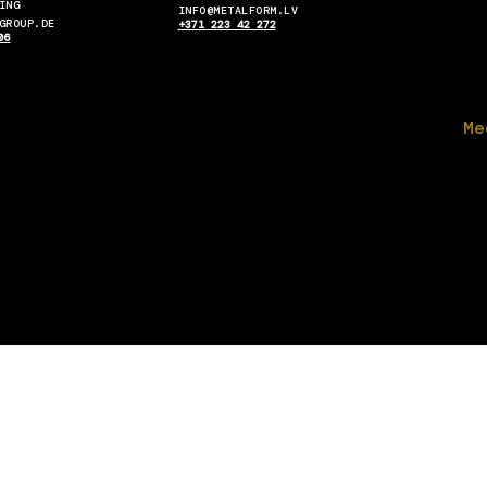
ING
INFO@METALFORM.LV
GROUP.DE
+371 223 42 272
06
Me