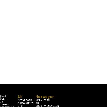
UK
Norwegen
SEIT
ÜBER
METALFORM
METALFORM
20
NORWAYMETAL
AS
JAHREN
LTD
BROCHMANNSVEIEN