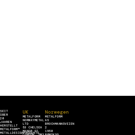
UK
Norwegen
SEIT
ÜBER
METALFORM
METALFORM
20
NORWAYMETAL
AS
JAHREN
LTD
BROCHMANNSVEIEN
HERSTELLT
53 CHELSEA
2
METALFORM™
MANOR ST
1950
METALLDESIGNPRODUKTE
LONDON, SW3
RØMSKOG