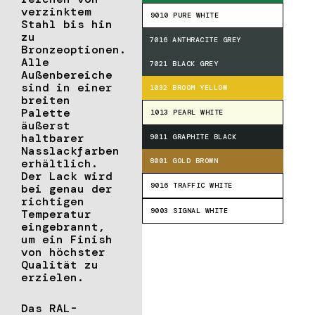
verzinktem
9010 PURE WHITE
Stahl bis hin
zu
7016 ANTHRACITE GREY
Bronzeoptionen.
Alle
7021 BLACK GREY
Außenbereiche
sind in einer
1032 BROOM YELLOW
breiten
Palette
1013 PEARL WHITE
äußerst
haltbarer
9011 GRAPHITE BLACK
Nasslackfarben
erhältlich.
8001 GOLD BROWN
Der Lack wird
9016 TRAFFIC WHITE
bei genau der
richtigen
9003 SIGNAL WHITE
Temperatur
eingebrannt,
um ein Finish
von höchster
Qualität zu
erzielen.
Das RAL-