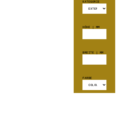
KATEGORIE
HÖHE | MM
BREITE | MM
FARBE
WIE MÖCHTEN
SIE
KONTAKTIERT
WERDEN?
E-MAIL
TELEFON