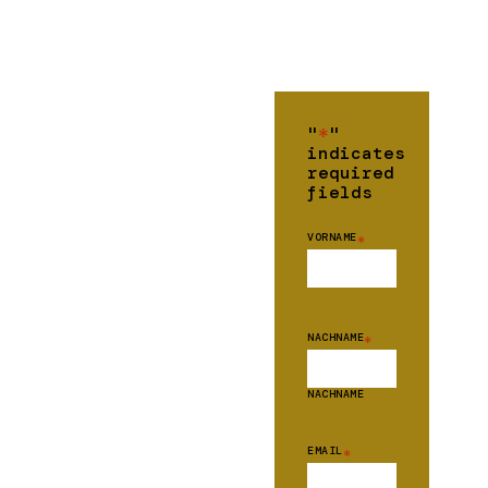
"
*
"
indicates
required
fields
VORNAME
*
NACHNAME
*
NACHNAME
EMAIL
*