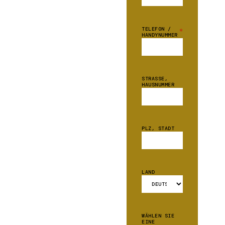
TELEFON /
*
HANDYNUMMER
STRASSE, H
AUSNUMMER
PLZ, STADT
LAND
WÄHLEN SIE
EINE