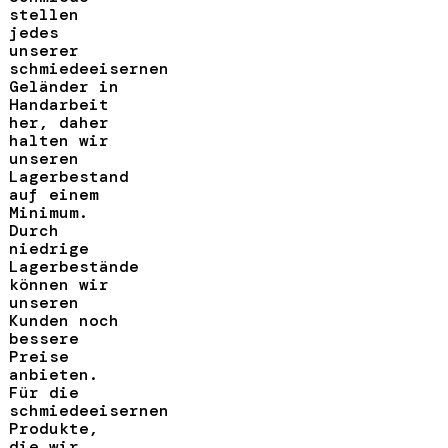
stellen
jedes
unserer
schmiedeeisernen
Geländer in
Handarbeit
her, daher
halten wir
unseren
Lagerbestand
auf einem
Minimum.
Durch
niedrige
Lagerbestände
können wir
unseren
Kunden noch
bessere
Preise
anbieten.
Für die
schmiedeeisernen
Produkte,
die wir