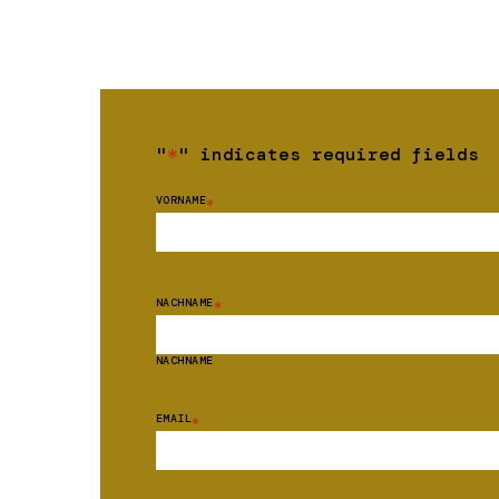
"
*
" indicates required fields
VORNAME
*
NACHNAME
*
NACHNAME
EMAIL
*