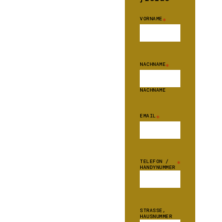
VORNAME
*
NACHNAME
*
NACHNAME
EMAIL
*
TELEFON /
*
HANDYNUMMER
STRASSE, H
AUSNUMMER