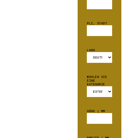
PLZ, STADT
LAND
WÄHLEN SIE
EINE
KATEGORIE
HÖHE | MM
BREITE | MM