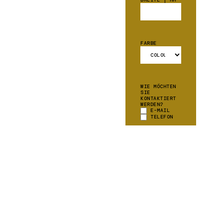
FARBE
WIE MÖCHTEN
SIE
KONTAKTIERT
WERDEN?
E-MAIL
TELEFON
DÜRFEN WIR
IHNEN
UNSEREN
NEWSLETTER
ZUSENDEN?
JA ICH GERNE
ÜBER
SONDERAKTIONEN
INFORMIERT!
WEITERE
*
INFORMATIONEN