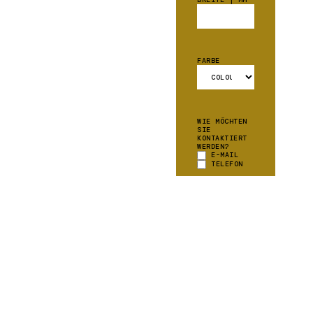
FARBE
WIE MÖCHTEN
SIE
KONTAKTIERT
WERDEN?
E-MAIL
TELEFON
DÜRFEN WIR
IHNEN
UNSEREN
NEWSLETTER
ZUSENDEN?
JA ICH GERNE
ÜBER
SONDERAKTIONEN
INFORMIERT!
WEITERE
*
INFORMATIONEN