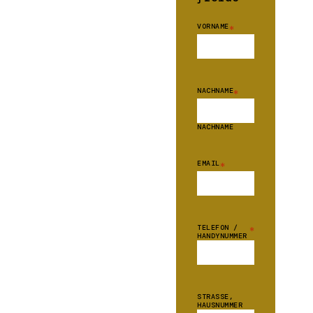
VORNAME
*
NACHNAME
*
NACHNAME
EMAIL
*
TELEFON /
*
HANDYNUMMER
STRASSE, H
AUSNUMMER