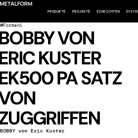
PRODUKTE
PROJEKTE
EINSICHTEN
SYSTE
#
Formani
BOBBY VON
ERIC KUSTER
EK500 PA SATZ
VON
ZUGGRIFFEN
BOBBY von Eric Kuster