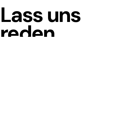
Lass uns
reden
Kontaktieren Sie uns noch heute und
erfahren Sie, wie METALFORM™ Ihre Vision in
die Realität umsetzen kann.
KONTAKT