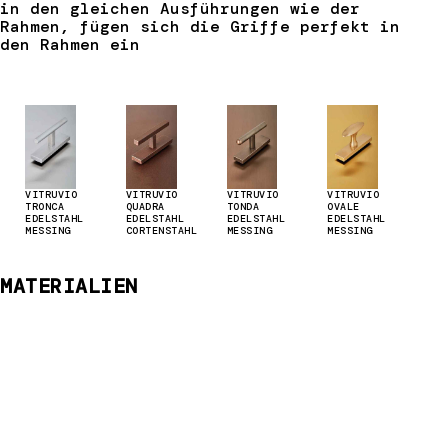
in den gleichen Ausführungen wie der
Rahmen, fügen sich die Griffe perfekt in
den Rahmen ein
VITRUVIO
VITRUVIO
VITRUVIO
VITRUVIO
TRONCA
QUADRA
TONDA
OVALE
EDELSTAHL
EDELSTAHL
EDELSTAHL
EDELSTAHL
MESSING
CORTENSTAHL
MESSING
MESSING
MATERIALIEN
BV 75 ist auch in 4 Edelmetallen in der
Bi-Material-Kombination erhältlich, die
zwei verschiedene Materialien zwischen
Innen- und Außenbereich kombiniert