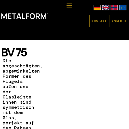
KONTAKT
ANGEBOT
BV 75
Die
abgeschrägten,
abgewinkelten
Formen des
Flügels
außen und
der
Glasleiste
innen sind
symmetrisch
mit dem
Glas,
perfekt auf
dem Rahmen