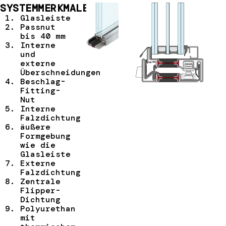
SYSTEMMERKMALE
Glasleiste
Passnut
bis 40 mm
Interne
und
externe
Überschneidungen
Beschlag-
Fitting-
Nut
Interne
Falzdichtung
äußere
Formgebung
wie die
Glasleiste
Externe
Falzdichtung
Zentrale
Flipper-
Dichtung
Polyurethan
mit