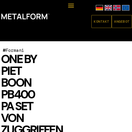
KONTAKT
ANGEBOT
#
Formani
ONE BY
PIET
BOON
PB400
PA SET
VON
ZUGGRIFFEN