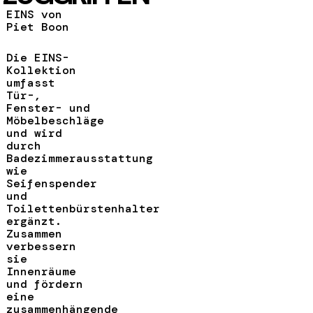
EINS von
Piet Boon
Die EINS-
Kollektion
umfasst
Tür-,
Fenster- und
Möbelbeschläge
und wird
durch
Badezimmerausstattung
wie
Seifenspender
und
Toilettenbürstenhalter
ergänzt.
Zusammen
verbessern
sie
Innenräume
und fördern
eine
zusammenhängende