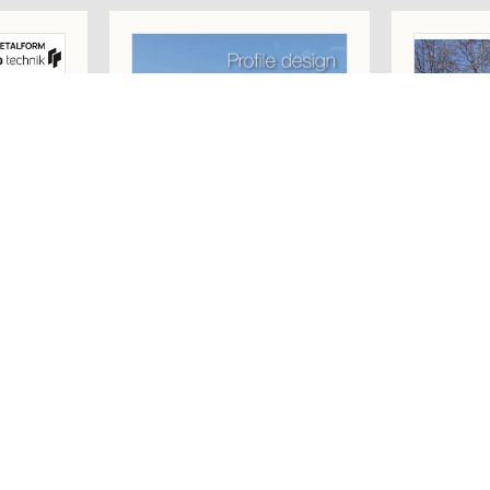
WINDO
E
RP-ISO-FINELINE
SYST