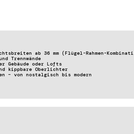
chtsbreiten ab 36 mm (Flügel-Rahmen-Kombinati
und Trennwände
er Gebäude oder Lofts
nd kippbare Oberlichter
en – von nostalgisch bis modern