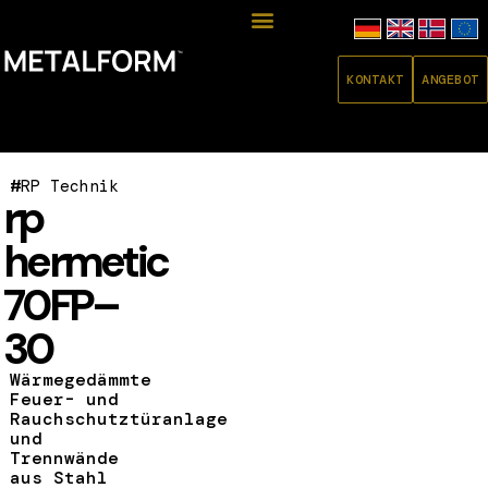
KONTAKT
ANGEBOT
#
RP Technik
rp
hermetic
70FP–
30
Wärmegedämmte
Feuer- und
Rauchschutztüranlage
und
Trennwände
aus Stahl