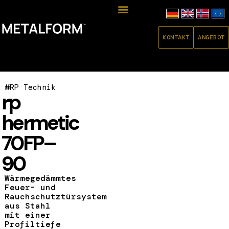
KONTAKT
ANGEBOT
#
RP Technik
rp
hermetic
70FP–
90
Wärmegedämmtes
Feuer- und
Rauchschutztürsystem
aus Stahl
mit einer
Profiltiefe