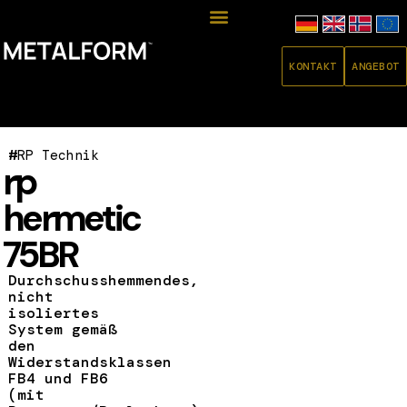
KONTAKT
ANGEBOT
#
RP Technik
rp
hermetic
75BR
Durchschusshemmendes,
nicht
isoliertes
System gemäß
den
Widerstandsklassen
FB4 und FB6
(mit