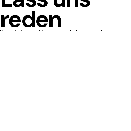
reden
Kontaktieren Sie uns noch heute und
erfahren Sie, wie METALFORM™ Ihre Vision in
die Realität umsetzen kann.
KONTAKT